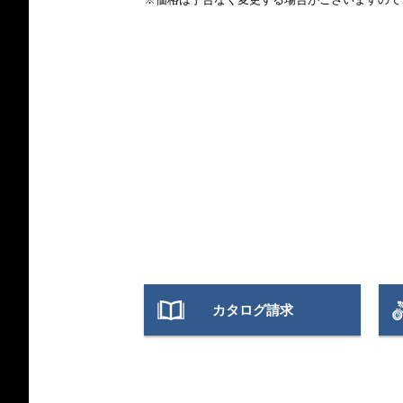
ライト・ホワイト／レーシング・ブルーM／レーシング・レッド
ツ（¥36,000）
カタログ請求