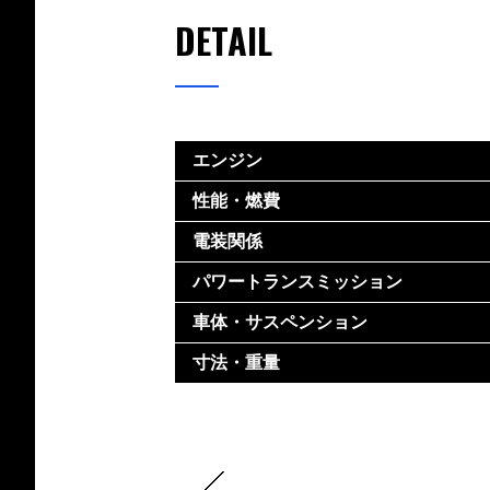
DETAIL
エンジン
性能・燃費
電装関係
パワートランスミッション
車体・サスペンション
寸法・重量