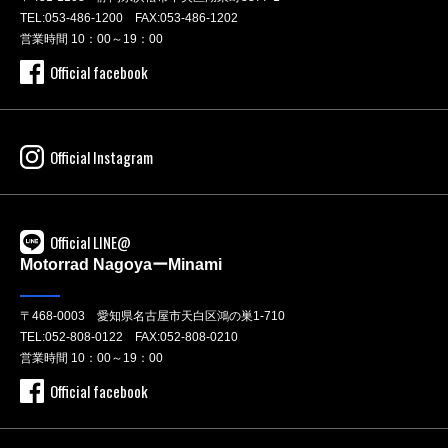
TEL:
053-486-1200
FAX:053-486-1202
営業時間 10：00～19：00
Official facebook
Official Instagram
Official LINE@
Motorrad NagoyaーMinami
〒468-0003 愛知県名古屋市天白区鴻の巣1-710
TEL:
052-808-0122
FAX:052-808-0210
営業時間 10：00～19：00
Official facebook