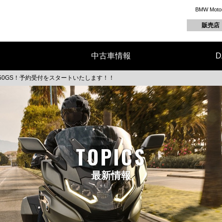
BMW M
販売店
中古車情報
D
450GS！予約受付をスタートいたします！！
TOPICS
最新情報