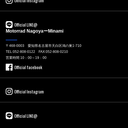
Official Instagram
Official LINE@
Motorrad NagoyaーMinami
〒468-0003 愛知県名古屋市天白区鴻の巣1-710
TEL:
052-808-0122
FAX:052-808-0210
営業時間 10：00～19：00
Official facebook
Official Instagram
Official LINE@