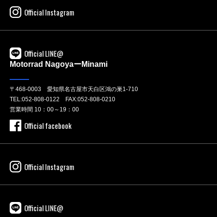
Official Instagram
Official LINE@
Motorrad NagoyaーMinami
〒468-0003 愛知県名古屋市天白区鴻の巣1-710
TEL:
052-808-0122
FAX:052-808-0210
営業時間 10：00～19：00
Official facebook
Official Instagram
Official LINE@